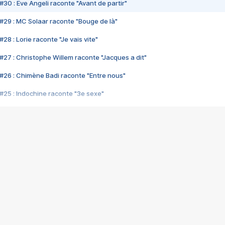
#30 : Eve Angeli raconte "Avant de partir"
#29 : MC Solaar raconte "Bouge de là"
28 : Lorie raconte "Je vais vite"
#27 : Christophe Willem raconte "Jacques a dit"
#26 : Chimène Badi raconte "Entre nous"
#25 : Indochine raconte "3e sexe"
#24 : Zaho raconte "C'est chelou"
#23 : Patrick Bruel raconte "Au café des délices"
#22 : Kyo raconte "Le chemin"
#21 : Nolwenn Leroy raconte "Cassé"
#20 : Patrick Hernandez raconte "Born to be alive"
#19 : Lorie raconte "Près de moi"
#18 : Michael Jones raconte "A nos actes manqués" (avec Jean-Jacque