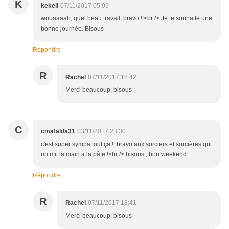
K
kekeli
07/11/2017 05:09
wouaaaah, quel beau travail, bravo !!<br /> Je te souhaite une
bonne journée. Bisous
Répondre
R
Rachel
07/11/2017 18:42
Merci beaucoup, bisous
C
cmafalda31
03/11/2017 23:30
c'est super sympa tout ça !! bravo aux sorciers et sorcières qui
on mit la main a la pâte !<br /> bisous , bon weekend
Répondre
R
Rachel
07/11/2017 18:41
Merci beaucoup, bisous