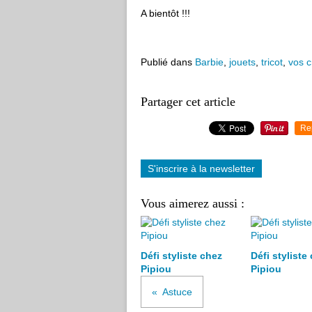
A bientôt !!!
Publié dans
Barbie
,
jouets
,
tricot
,
vos c
Partager cet article
Re
S'inscrire à la newsletter
Vous aimerez aussi :
Défi styliste chez
Défi styliste
Pipiou
Pipiou
Astuce