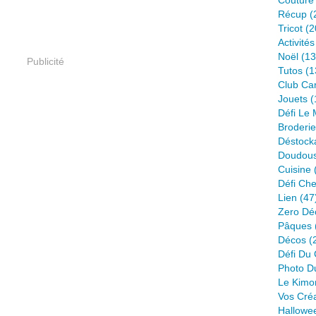
Couture
Récup
(
Tricot
(2
Activité
Noël
(13
Publicité
Tutos
(1
Club Ca
Jouets
(
Défi Le
Broderie
Déstock
Doudou
Cuisine
Défi Ch
Lien
(47
Zero Dé
Pâques
Décos
(
Défi Du 
Photo D
Le Kimo
Vos Cré
Hallowe