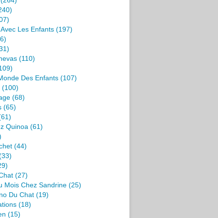
(264)
240)
07)
s Avec Les Enfants
(197)
6)
31)
nevas
(110)
109)
 Monde Des Enfants
(107)
(100)
age
(68)
s
(65)
(61)
ez Quinoa
(61)
)
chet
(44)
(33)
29)
Chat
(27)
u Mois Chez Sandrine
(25)
no Du Chat
(19)
ations
(18)
en
(15)