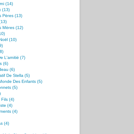
mi
(14)
x
(13)
s Pères
(13)
(13)
s Mères
(12)
10)
Noël
(10)
9)
8)
e L'amitié
(7)
s
(6)
deau
(6)
tif De Stella
(5)
 Monde Des Enfants
(5)
onnets
(5)
)
 Fils
(4)
iste
(4)
ments
(4)
as
(4)