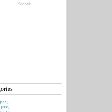
Publicité
ories
(555)
(308)