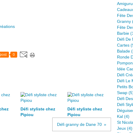
Amiguru
Cadeau
Fête De
Granny
réations
Fête De
Barbie
(
Défi De 
Cartes
(
Balade
(
post
0
Ronde D
Pompon
Idée Ca
Défi Créa
Défi Le
Petits B
Swap
(5
Défi Des
Défi Styl
 chez
Défi styliste chez
Défi styliste chez
Déguise
Pipiou
Pipiou
Kal
(4)
St Nicol
Défi granny de Dane 70
Jeux
(4)