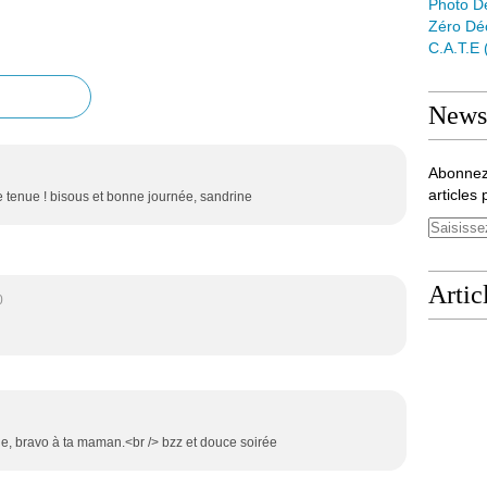
Photo D
Zéro Dé
C.a.t.e
Newsl
Abonnez
articles 
e tenue ! bisous et bonne journée, sandrine
Artic
0
e, bravo à ta maman.<br /> bzz et douce soirée