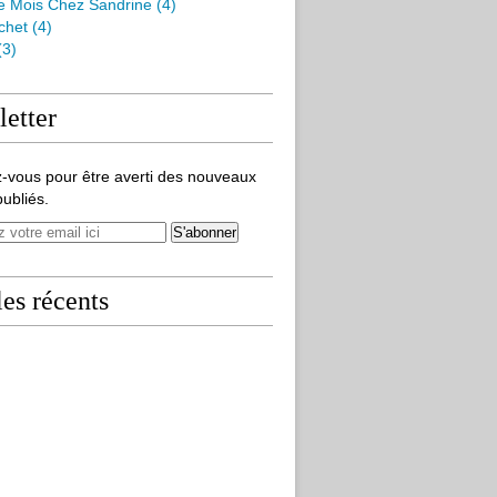
e Mois Chez Sandrine
(4)
chet
(4)
(3)
etter
-vous pour être averti des nouveaux
publiés.
les récents