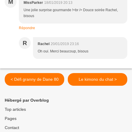
M
MissParker
18/01/2019 20:13
Une jolie surprise gourmande !<br /> Douce soirée Rachel,
bisous
Répondre
R
Rachel
20/01/2019 23:16
Oh oui. Merci beaucoup, bisous
< Défi granny de Dane 80
Le kimono du chat >
Hébergé par Overblog
Top articles
Pages
Contact