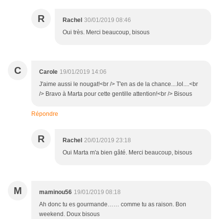
R
Rachel
30/01/2019 08:46
Oui très. Merci beaucoup, bisous
C
Carole
19/01/2019 14:06
J'aime aussi le nougat!<br /> T'en as de la chance....lol....<br
/> Bravo à Marta pour cette gentille attention!<br /> Bisous
Répondre
R
Rachel
20/01/2019 23:18
Oui Marta m'a bien gâté. Merci beaucoup, bisous
M
maminou56
19/01/2019 08:18
Ah donc tu es gourmande…… comme tu as raison. Bon
weekend. Doux bisous