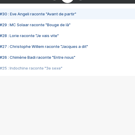
#30 : Eve Angeli raconte "Avant de partir"
#29 : MC Solaar raconte "Bouge de là"
28 : Lorie raconte "Je vais vite"
#27 : Christophe Willem raconte "Jacques a dit"
#26 : Chimène Badi raconte "Entre nous"
#25 : Indochine raconte "3e sexe"
#24 : Zaho raconte "C'est chelou"
#23 : Patrick Bruel raconte "Au café des délices"
#22 : Kyo raconte "Le chemin"
#21 : Nolwenn Leroy raconte "Cassé"
#20 : Patrick Hernandez raconte "Born to be alive"
#19 : Lorie raconte "Près de moi"