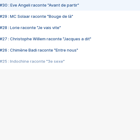
#30 : Eve Angeli raconte "Avant de partir"
#29 : MC Solaar raconte "Bouge de là"
28 : Lorie raconte "Je vais vite"
#27 : Christophe Willem raconte "Jacques a dit"
#26 : Chimène Badi raconte "Entre nous"
#25 : Indochine raconte "3e sexe"
#24 : Zaho raconte "C'est chelou"
#23 : Patrick Bruel raconte "Au café des délices"
#22 : Kyo raconte "Le chemin"
#21 : Nolwenn Leroy raconte "Cassé"
#20 : Patrick Hernandez raconte "Born to be alive"
#19 : Lorie raconte "Près de moi"