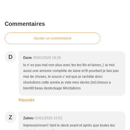
Commentaires
Ajouter un commentaire
D
Dane
05/01/2020 18:26
tu n' es pas mal non plus avec tes tes fils et laines, j' ai moi
aussi une armoire complète de laine et fil pourtant je fais pas
mal de choses, le soucis c' est que je rachète donc
résolutions cette année je vide mes stocks (lol) bisous a
bientôt beau destockage félicitations
Répondre
Z
Zabou
02/01/2020 15:52
Impressionnant ! tant le stock avant et après que toutes tes