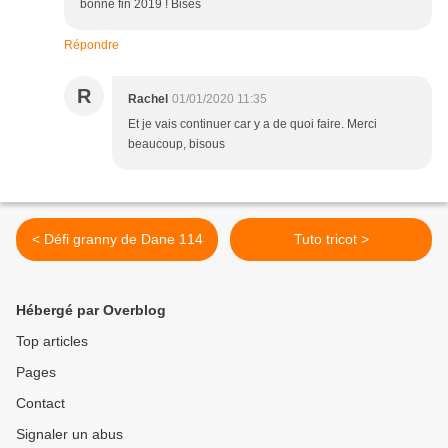
bonne fin 2019 ! Bises
Répondre
R
Rachel
01/01/2020 11:35
Et je vais continuer car y a de quoi faire. Merci
beaucoup, bisous
< Défi granny de Dane 114
Tuto tricot >
Hébergé par Overblog
Top articles
Pages
Contact
Signaler un abus