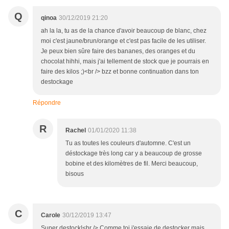
Q
qinoa
30/12/2019 21:20
ah la la, tu as de la chance d'avoir beaucoup de blanc, chez
moi c'est jaune/brun/orange et c'est pas facile de les utiliser.
Je peux bien sûre faire des bananes, des oranges et du
chocolat hihhi, mais j'ai tellement de stock que je pourrais en
faire des kilos ;)<br /> bzz et bonne continuation dans ton
destockage
Répondre
R
Rachel
01/01/2020 11:38
Tu as toutes les couleurs d'automne. C'est un
déstockage très long car y a beaucoup de grosse
bobine et des kilomètres de fil. Merci beaucoup,
bisous
C
Carole
30/12/2019 13:47
Super destock!<br /> Comme toi j'essaie de destocker mais