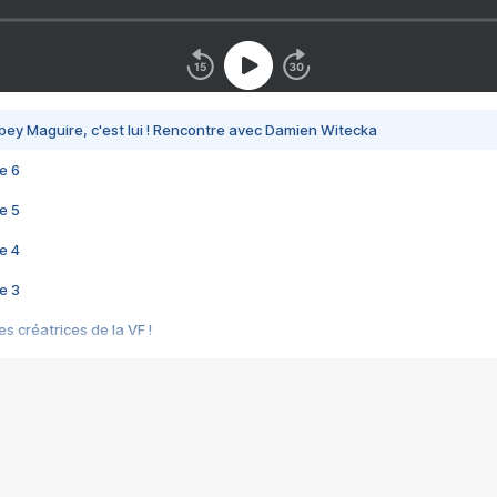
bey Maguire, c'est lui ! Rencontre avec Damien Witecka
e 6
e 5
e 4
e 3
s créatrices de la VF !
e 2
e 1
e Mektoub My Love arrive enfin ! Rencontre avec Shaïn Boumedine et Sal
i : après Toni en famille