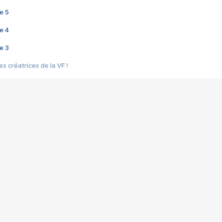
e 5
e 4
e 3
s créatrices de la VF !
e 2
e 1
e Mektoub My Love arrive enfin ! Rencontre avec Shaïn Boumedine et Sal
i : après Toni en famille
elle réalise le bouleversant Dites lui que je l'aime
ais ! Rencontre autour de Vie privée de Rebecca Zlotowski
 de Marguerite, Grave... Rencontre avec Ella Rumpf
 Les Rêveurs, un film intime sur la santé mentale