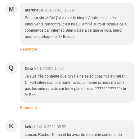
M
martine58
28/10/2021 16:29
Bonjour,<br /> Oui j'ai vu sur le blog d'Annick cette très
émouvante rencontre, c'est beau l'amitié surtout lorsque cela
commence par internet. Bien gâtée a ce que je vois, merci
pour ce partage.<br /> Bisous
Répondre
Q
Qino
24/10/2021 16:27
Je suis très contente que ton fils ne se soit pas mis en retrait.
C’ Fort intéressant de parler avec lui même si nous n’avons
pas les mêmes avis sur les « placebos « ????????????<br
/> Bzz
Répondre
K
kekeli
24/10/2021 05:55
coucou Rachel, Kinoa et toi avez du être bien contente de