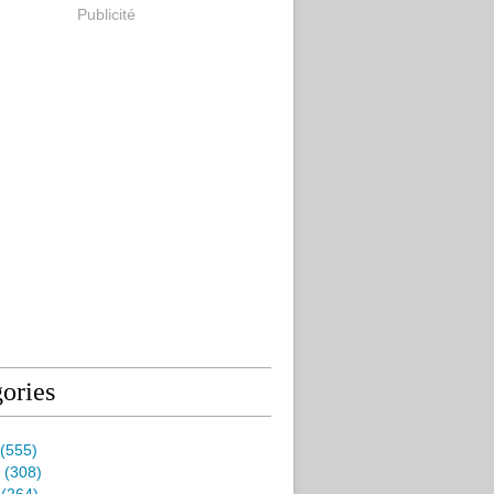
Publicité
ories
(555)
(308)