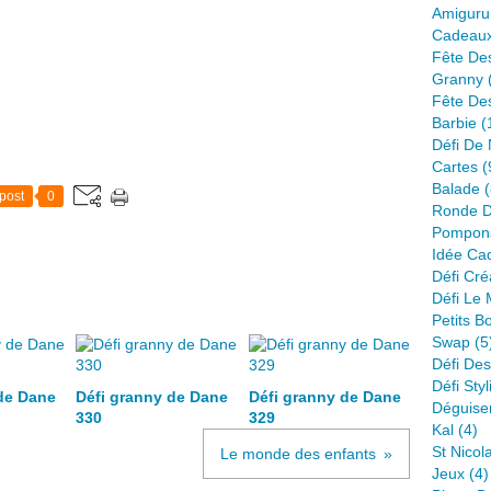
Amiguru
Cadeau
Fête De
Granny
Fête De
Barbie
(
Défi De 
Cartes
(
Balade
(
post
0
Ronde D
Pompon
Idée Ca
Défi Créa
Défi Le
Petits B
Swap
(5
Défi Des
Défi Styl
de Dane
Défi granny de Dane
Défi granny de Dane
Déguise
330
329
Kal
(4)
St Nicol
Le monde des enfants
Jeux
(4)