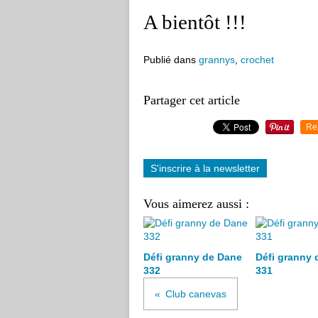
A bientôt !!!
Publié dans
grannys
,
crochet
Partager cet article
Re
S'inscrire à la newsletter
Vous aimerez aussi :
Défi granny de Dane
Défi granny 
332
331
Club canevas