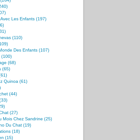
(264)
240)
07)
s Avec Les Enfants
(197)
6)
31)
nevas
(110)
109)
 Monde Des Enfants
(107)
(100)
age
(68)
s
(65)
(61)
ez Quinoa
(61)
)
chet
(44)
(33)
29)
Chat
(27)
u Mois Chez Sandrine
(25)
no Du Chat
(19)
ations
(18)
en
(15)