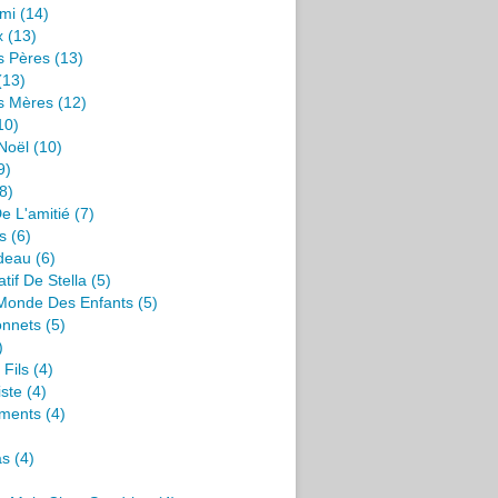
mi
(14)
x
(13)
s Pères
(13)
(13)
s Mères
(12)
10)
Noël
(10)
9)
8)
e L'amitié
(7)
s
(6)
deau
(6)
tif De Stella
(5)
 Monde Des Enfants
(5)
onnets
(5)
)
 Fils
(4)
iste
(4)
ments
(4)
as
(4)