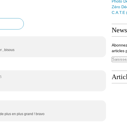
Photo D
Zéro Dé
C.a.t.e
Newsl
Abonnez
r , bisous
articles 
Artic
5
t de plus en plus grand ! bravo