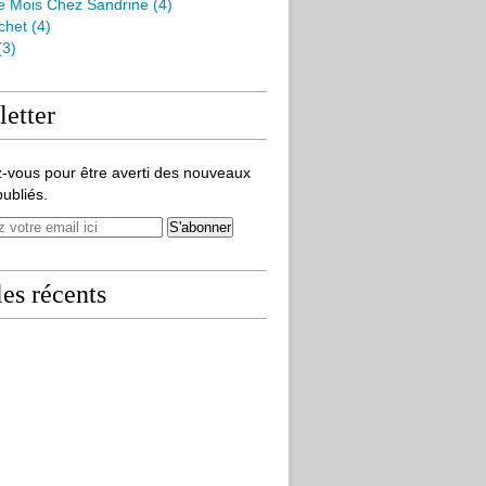
e Mois Chez Sandrine
(4)
chet
(4)
(3)
etter
-vous pour être averti des nouveaux
publiés.
les récents