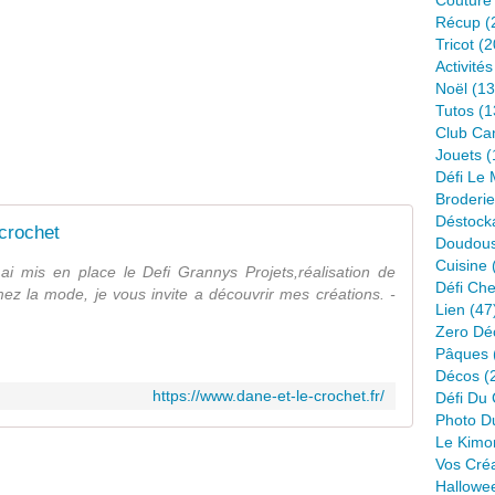
Couture
Récup
(
Tricot
(2
Activité
Noël
(13
Tutos
(1
Club Ca
Jouets
(
Défi Le
Broderie
Déstock
 crochet
Doudou
Cuisine
 ai mis en place le Defi Grannys Projets,réalisation de
Défi Ch
mez la mode, je vous invite a découvrir mes créations. -
Lien
(47
Zero Dé
Pâques
Décos
(
https://www.dane-et-le-crochet.fr/
Défi Du 
Photo D
Le Kimo
Vos Cré
Hallowe