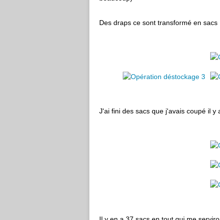
Des draps ce sont transformé en sacs
J'ai fini des sacs que j'avais coupé il 
Il y en a 37 sacs en tout qui me servi