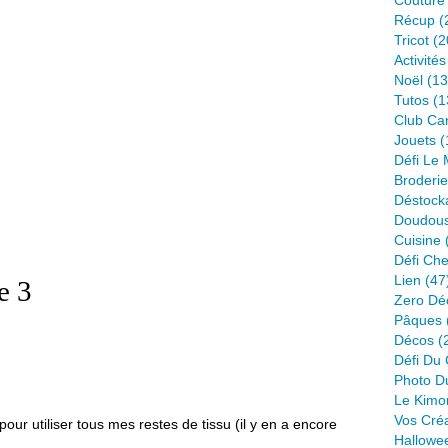
Couture
Récup
(
Tricot
(2
Activité
Noël
(13
Tutos
(1
Club Ca
Jouets
(
Défi Le
Broderie
Déstock
Doudou
Cuisine
Défi Ch
Lien
(47
e 3
Zero Dé
Pâques
Décos
(
Défi Du 
Photo D
Le Kimo
Vos Cré
our utiliser tous mes restes de tissu (il y en a encore
Hallowe