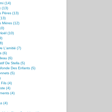
mi
(14)
x
(13)
s Pères
(13)
(13)
s Mères
(12)
10)
Noël
(10)
9)
8)
e L'amitié
(7)
s
(6)
deau
(6)
tif De Stella
(5)
 Monde Des Enfants
(5)
onnets
(5)
)
 Fils
(4)
iste
(4)
ments
(4)
as
(4)