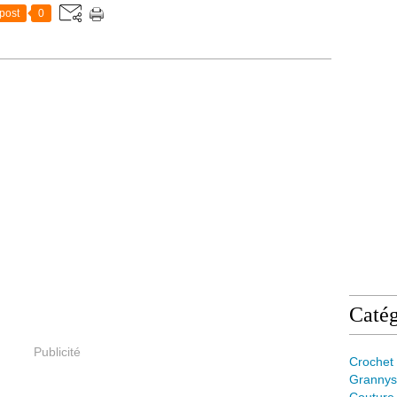
post
0
Catég
Publicité
Crochet
Grannys