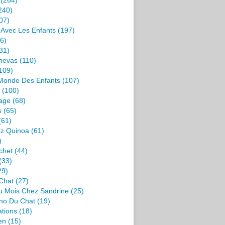
(264)
240)
07)
s Avec Les Enfants
(197)
6)
31)
nevas
(110)
109)
 Monde Des Enfants
(107)
(100)
age
(68)
s
(65)
(61)
ez Quinoa
(61)
)
chet
(44)
(33)
29)
Chat
(27)
u Mois Chez Sandrine
(25)
no Du Chat
(19)
ations
(18)
en
(15)