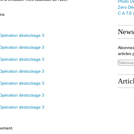
Photo D
Zéro Dé
C.a.t.e
ans
Newsl
Abonnez
articles 
Artic
nement.