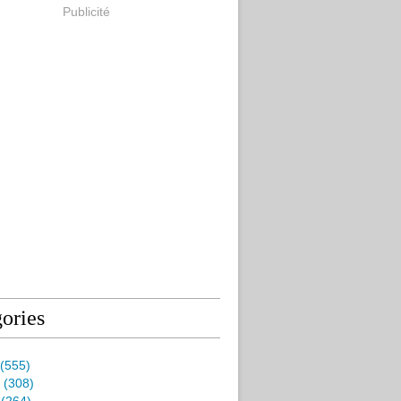
Publicité
ories
(555)
(308)