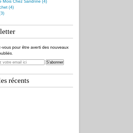
e Mois Chez Sandrine
(4)
chet
(4)
(3)
etter
-vous pour être averti des nouveaux
publiés.
les récents