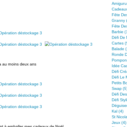
Amiguru
Cadeau
Fête De
Granny
Fête De
Barbie
(
Défi De 
Cartes
(
Balade
(
Ronde D
Pompon
y a au moins deux ans
Idée Ca
Défi Créa
Défi Le
Petits B
Swap
(5
Défi Des
Défi Styl
Déguise
Kal
(4)
St Nicol
Jeux
(4)
ront à emballer mes cadeaux de Noël.