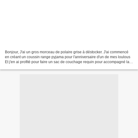
Bonjour, J'ai un gros morceau de polaire grise à déstocker. J'ai commencé
en créant un coussin range pyjama pour l'anniversaire d'un de mes loulous
Et j'en ai profité pour faire un sac de couchage requin pour accompagné la
sirène. Les modèles viennent...