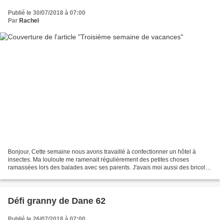
Publié le 30/07/2018 à 07:00
Par
Rachel
Bonjour, Cette semaine nous avons travaillé à confectionner un hôtel à
insectes. Ma louloute me ramenait régulièrement des petites choses
ramassées lors des balades avec ses parents. J'avais moi aussi des bricoles
et voilà le résultat. Nous avons rempli...
Défi granny de Dane 62
Publié le 26/07/2018 à 07:00