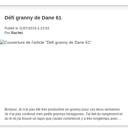
Laramicelle Kékéli Coise sans...
Défi granny de Dane 61
Publié le 11/07/2018 à 23:02
Par
Rachel
Bonjour, Je n'ai pas été très productive en granny pour ces deux semaines.
Je n'ai pas continué mes petits grannys hexagones. J'ai fait du rangement et
du tri et j'ai trouvé un tapis que j'avais commencé y a très longtemps avec du
gros coton. Je m'étais...