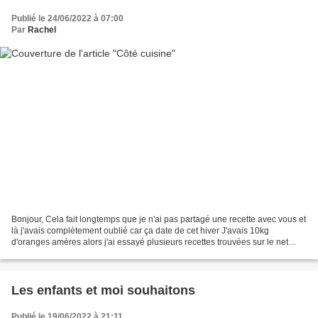
Publié le 24/06/2022 à 07:00
Par
Rachel
Bonjour, Cela fait longtemps que je n'ai pas partagé une recette avec vous et
là j'avais complètement oublié car ça date de cet hiver J'avais 10kg
d'oranges amères alors j'ai essayé plusieurs recettes trouvées sur le net
mais je ne me souviens plus lesquelles....
Les enfants et moi souhaitons
Publié le 19/06/2022 à 21:11