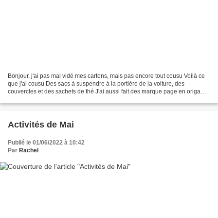
Bonjour, j'ai pas mal vidé mes cartons, mais pas encore tout cousu Voilà ce
que j'ai cousu Des sacs à suspendre à la portière de la voiture, des
couvercles et des sachets de thé J'ai aussi fait des marque page en origami
pour les vendre pour mon neveu...
Activités de Mai
Publié le 01/06/2022 à 10:42
Par
Rachel