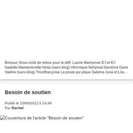
Bonjour, Nous voilà de retour pour le défi. Laurie Mamyrose ICI et ICI
Nadette Mamieminette Ninja (sans blog) Véronique Nellymat Sandrine Dane
Valérie (sans blog) Tricotfrançoise La poule qui pique Sabrina June et Lila
Pipiou Vic Mamie du Québec (sans...
Besoin de soutien
Publié le 10/06/2022 à 14:49
Par
Rachel