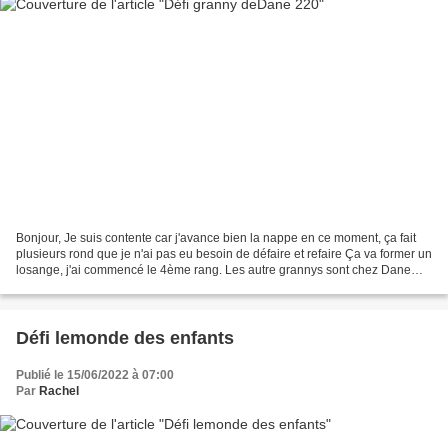
Bonjour, Je suis contente car j'avance bien la nappe en ce moment, ça fait
plusieurs rond que je n'ai pas eu besoin de défaire et refaire Ça va former un
losange, j'ai commencé le 4ème rang. Les autre grannys sont chez Dane
Passionnée de crochet et tricot,...
Défi lemonde des enfants
Publié le 15/06/2022 à 07:00
Par
Rachel