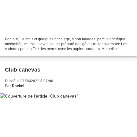
Bonjour, Ce mois ci quelques bricolage, sinon balades, parc, ludothèque,
médiathèque... Nous avons aussi préparé des gâteaux d'anniversaire Les
cadeaux pour la fête des mères avec les papiers cadeaux Ma petite
couturière s'est cousu des marques pages Pâte...
Club canevas
Publié le 01/06/2022 à 07:00
Par
Rachel