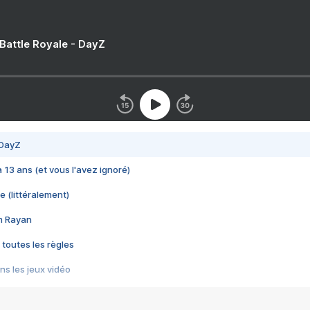
 Battle Royale - DayZ
 DayZ
 a 13 ans (et vous l'avez ignoré)
e (littéralement)
im Rayan
 toutes les règles
s les jeux vidéo
us choquant de Rockstar ? - Le scandale BULLY