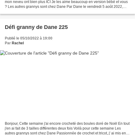
mon neveu ont bien plus ICI Je les aime beaucoup en version bébé et vous
? Les autres grannys sont chez Dane Par Dane le vendredi 5 août 2022,
13h52 - D' ici et D' ailleurs Un petit...
Défi granny de Dane 225
Publié le 05/10/2022 à 19:00
Par
Rachel
Bonjour, Cette semaine j'ai encore crocheté des boules doré de Noël En tout
j'en ai fait de 3 tailles différentes deux fois Voilà pour cette semaine Les
autres grannys sont chez Dane Passionnée de crochet et tricot, j' ai mis en