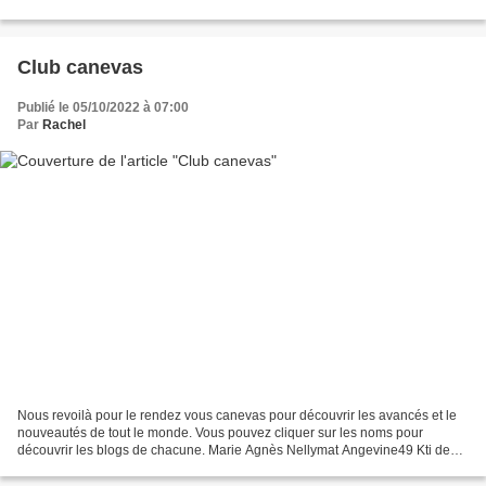
place le Defi Grannys...
Club canevas
Publié le 05/10/2022 à 07:00
Par
Rachel
Nous revoilà pour le rendez vous canevas pour découvrir les avancés et le
nouveautés de tout le monde. Vous pouvez cliquer sur les noms pour
découvrir les blogs de chacune. Marie Agnès Nellymat Angevine49 Kti de
Passage Val'en croix Marie Mélodie(pas...