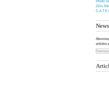
Photo D
Zéro Dé
C.a.t.e
Newsl
Abonnez
articles 
Artic