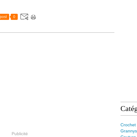
post
0
Catég
Crochet
Grannys
Publicité