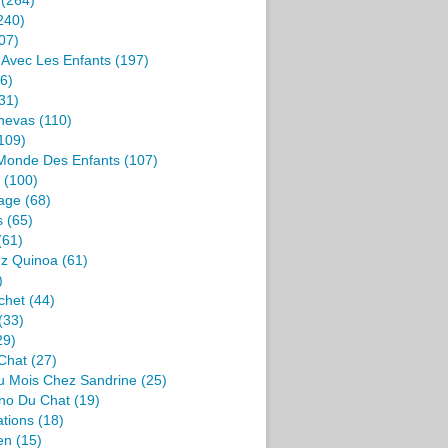
(264)
240)
07)
s Avec Les Enfants
(197)
6)
31)
nevas
(110)
109)
 Monde Des Enfants
(107)
(100)
age
(68)
s
(65)
(61)
ez Quinoa
(61)
)
chet
(44)
(33)
29)
Chat
(27)
u Mois Chez Sandrine
(25)
no Du Chat
(19)
ations
(18)
en
(15)