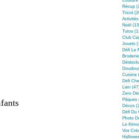
Couture
Récup
(
Tricot
(2
Activité
Noël
(13
Tutos
(1
Club Ca
Jouets
(
Défi Le
Broderie
Déstock
Doudou
Cuisine
Défi Ch
Lien
(47
Zero Dé
Pâques
fants
Décos
(
Défi Du 
Photo D
Le Kimo
Vos Cré
Hallowe