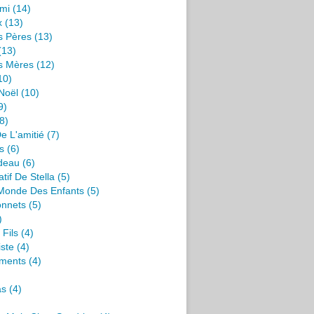
mi
(14)
x
(13)
s Pères
(13)
(13)
s Mères
(12)
10)
Noël
(10)
9)
8)
e L'amitié
(7)
s
(6)
deau
(6)
tif De Stella
(5)
 Monde Des Enfants
(5)
onnets
(5)
)
 Fils
(4)
iste
(4)
ments
(4)
as
(4)