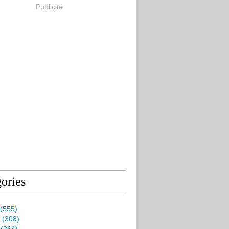
Publicité
ories
(555)
(308)