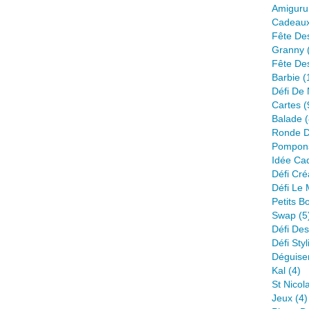
Amiguru
Cadeau
Fête De
Granny
Fête De
Barbie
(
Défi De 
Cartes
(
Balade
(
Ronde D
Pompon
Idée Ca
Défi Créa
Défi Le
Petits B
Swap
(5
Défi Des
Défi Styl
Déguise
Kal
(4)
St Nicol
Jeux
(4)