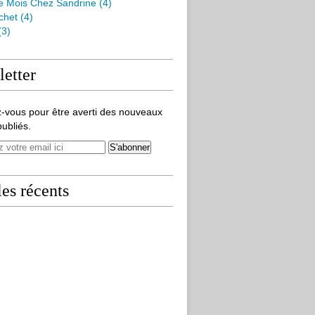
e Mois Chez Sandrine
(4)
chet
(4)
(3)
etter
-vous pour être averti des nouveaux
publiés.
les récents