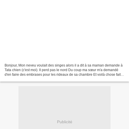
Bonjour, Mon neveu voulait des singes alors il a dit à sa maman demande à
Tata chien (c'est moi). Il perd pas le nord Du coup ma sœur m'a demandé
d'en faire des embrases pour les rideaux de sa chambre Et voilà chose faite
Il veut aussi des vaches alors...
Publicité