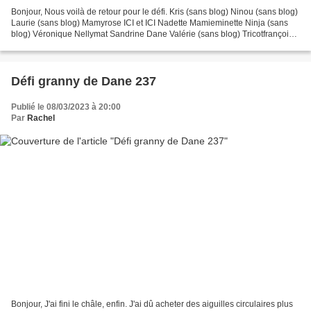
Bonjour, Nous voilà de retour pour le défi. Kris (sans blog) Ninou (sans blog)
Laurie (sans blog) Mamyrose ICI et ICI Nadette Mamieminette Ninja (sans
blog) Véronique Nellymat Sandrine Dane Valérie (sans blog) Tricotfrançoise
La poule qui pique Sabrina...
Défi granny de Dane 237
Publié le 08/03/2023 à 20:00
Par
Rachel
Bonjour, J'ai fini le châle, enfin. J'ai dû acheter des aiguilles circulaires plus