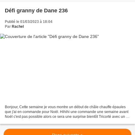
Défi granny de Dane 236
Publié le 01/03/2023 à 18:04
Par
Rachel
Bonjour, Cette semaine je vous montre un début de châle chauffe épaules
que j'ai en commande pour Noël. Hihihi une commande une semaine avant
Noël c'est pas possible alors ce sera une surprise bientôt Tricorté avec un fil
Naturafil 100% laine vierge Les...