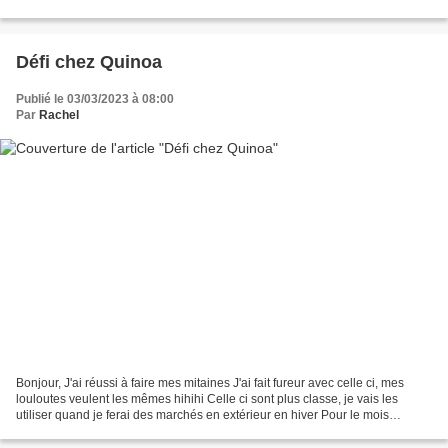
papa n'est pas bien loin Les...
Défi chez Quinoa
Publié le 03/03/2023 à 08:00
Par
Rachel
Bonjour, J'ai réussi à faire mes mitaines J'ai fait fureur avec celle ci, mes
louloutes veulent les mêmes hihihi Celle ci sont plus classe, je vais les
utiliser quand je ferai des marchés en extérieur en hiver Pour le mois
prochain je me ferai une couronne...