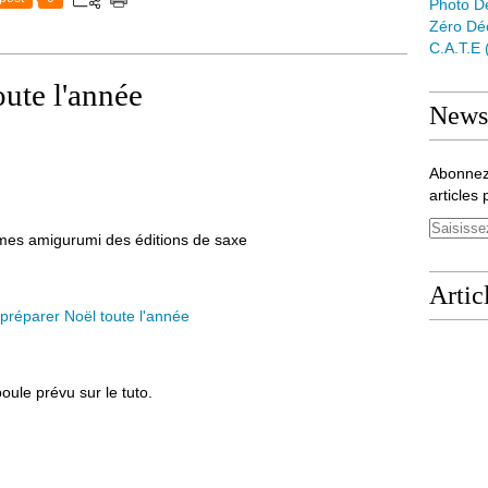
Photo D
Zéro Dé
C.a.t.e
oute l'année
Newsl
Abonnez
articles 
nomes amigurumi des éditions de saxe
Artic
boule prévu sur le tuto.