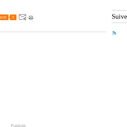
Suiv
post
0
Publicité