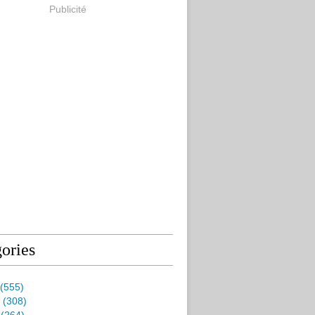
Publicité
ories
(555)
(308)