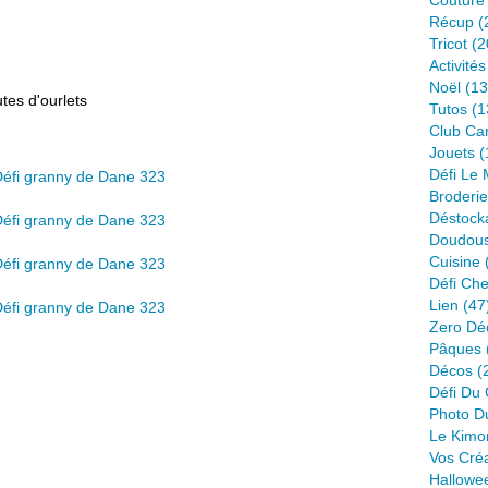
Couture
Récup
(
Tricot
(2
Activité
Noël
(13
utes d'ourlets
Tutos
(1
Club Ca
Jouets
(
Défi Le
Broderie
Déstock
Doudou
Cuisine
Défi Ch
Lien
(47
Zero Dé
Pâques
Décos
(
Défi Du 
Photo D
Le Kimo
Vos Cré
Hallowe