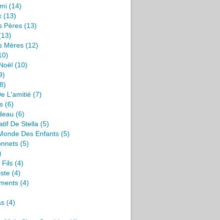
mi
(14)
x
(13)
s Pères
(13)
(13)
s Mères
(12)
10)
Noël
(10)
9)
8)
e L'amitié
(7)
s
(6)
deau
(6)
tif De Stella
(5)
 Monde Des Enfants
(5)
onnets
(5)
)
 Fils
(4)
iste
(4)
ments
(4)
as
(4)