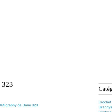
e 323
Catég
Crochet
Grannys