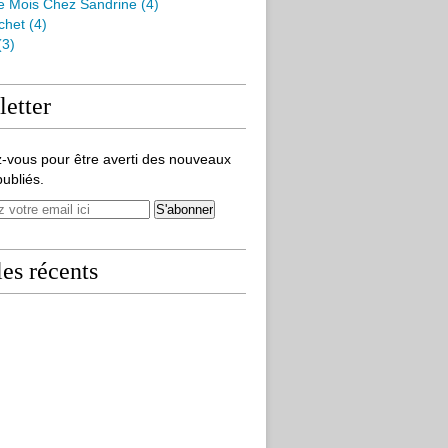
e Mois Chez Sandrine
(4)
chet
(4)
(3)
etter
-vous pour être averti des nouveaux
publiés.
les récents