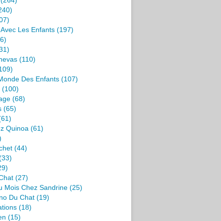
(264)
240)
07)
s Avec Les Enfants
(197)
6)
31)
nevas
(110)
109)
 Monde Des Enfants
(107)
(100)
age
(68)
s
(65)
(61)
ez Quinoa
(61)
)
chet
(44)
(33)
29)
Chat
(27)
u Mois Chez Sandrine
(25)
no Du Chat
(19)
ations
(18)
en
(15)