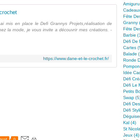
Amiguru
Cadeau
 crochet
Fête De
Granny
 ai mis en place le Defi Grannys Projets,réalisation de
Fête De
mez la mode, je vous invite a découvrir mes créations. -
Barbie
(
Défi De 
Cartes
(
Balade
(
https://www.dane-et-le-crochet.fr/
Ronde D
Pompon
Idée Ca
Défi Créa
Défi Le
Petits B
Swap
(5
Défi Des
Défi Styl
Déguise
Kal
(4)
St Nicol
Jeux
(4)
post
0