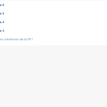
e 6
e 5
e 4
e 3
s créatrices de la VF !
e 2
e 1
e Mektoub My Love arrive enfin ! Rencontre avec Shaïn Boumedine et Sal
i : après Toni en famille
elle réalise le bouleversant Dites lui que je l'aime
ais ! Rencontre autour de Vie privée de Rebecca Zlotowski
 de Marguerite, Grave... Rencontre avec Ella Rumpf