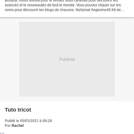
Bonjour, Nous revoilà pour le rendez vous canevas pour découvrir les
avancés et le nouveautés de tout le monde. Vous pouvez cliquer sur les
noms pour découvrir les blogs de chacune. Nellymat Angevine49 Kti de
Passage Val'en croix Marie Mélodie(pas de...
Publicité
Tuto tricot
Publié le 05/01/2021 à 08:26
Par
Rachel