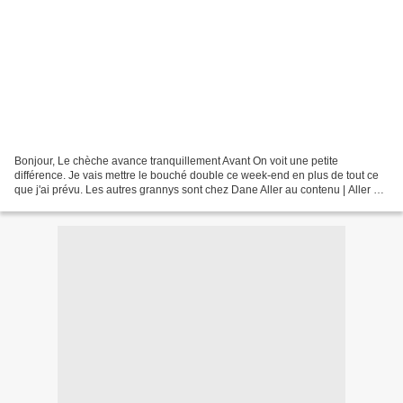
Bonjour, Le chèche avance tranquillement Avant On voit une petite
différence. Je vais mettre le bouché double ce week-end en plus de tout ce
que j'ai prévu. Les autres grannys sont chez Dane Aller au contenu | Aller au
menu | Aller à la recherche Par...