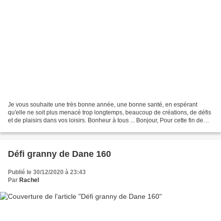
Je vous souhaite une très bonne année, une bonne santé, en espérant
qu'elle ne soit plus menacé trop longtemps, beaucoup de créations, de défis
et de plaisirs dans vos loisirs. Bonheur à tous ... Bonjour, Pour cette fin de
mois et d'année j'ai fait quelques...
Défi granny de Dane 160
Publié le 30/12/2020 à 23:43
Par
Rachel