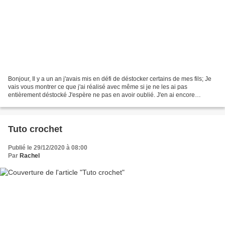
Bonjour, Il y a un an j'avais mis en défi de déstocker certains de mes fils; Je
vais vous montrer ce que j'ai réalisé avec même si je ne les ai pas
entièrement déstocké J'espère ne pas en avoir oublié. J'en ai encore
beaucoup à déstocker car en rangeant...
Tuto crochet
Publié le 29/12/2020 à 08:00
Par
Rachel