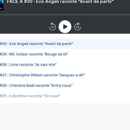
FACE A #30 : Eve Angeli raconte "Avant de partir"
#30 : Eve Angeli raconte "Avant de partir"
#29 : MC Solaar raconte "Bouge de là"
28 : Lorie raconte "Je vais vite"
#27 : Christophe Willem raconte "Jacques a dit"
#26 : Chimène Badi raconte "Entre nous"
#25 : Indochine raconte "3e sexe"
#24 : Zaho raconte "C'est chelou"
#23 : Patrick Bruel raconte "Au café des délices"
#22 : Kyo raconte "Le chemin"