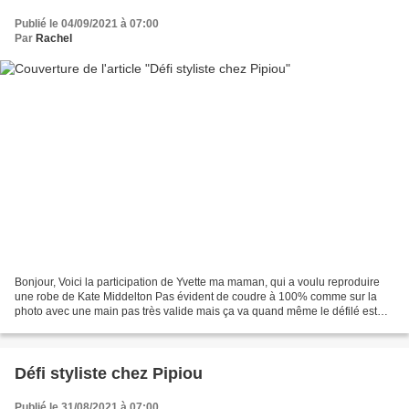
Publié le 04/09/2021 à 07:00
Par
Rachel
Bonjour, Voici la participation de Yvette ma maman, qui a voulu reproduire
une robe de Kate Middelton Pas évident de coudre à 100% comme sur la
photo avec une main pas très valide mais ça va quand même le défilé est
chez Pipiou Pages vues depuis cette...
Défi styliste chez Pipiou
Publié le 31/08/2021 à 07:00