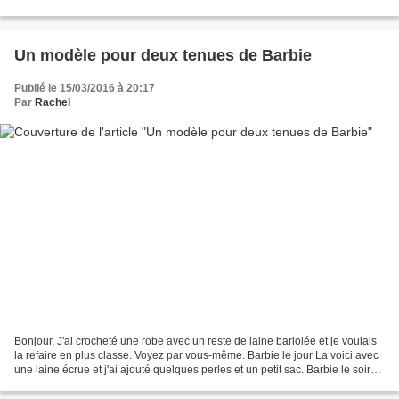
se balader au bord de la mer. Après...
Un modèle pour deux tenues de Barbie
Publié le 15/03/2016 à 20:17
Par
Rachel
Bonjour, J'ai crocheté une robe avec un reste de laine bariolée et je voulais
la refaire en plus classe. Voyez par vous-même. Barbie le jour La voici avec
une laine écrue et j'ai ajouté quelques perles et un petit sac. Barbie le soir
Comme quoi une couleur,...