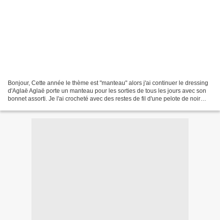
Bonjour, Cette année le thème est "manteau" alors j'ai continuer le dressing
d'Aglaë Aglaë porte un manteau pour les sorties de tous les jours avec son
bonnet assorti. Je l'ai crocheté avec des restes de fil d'une pelote de noir
chiné et le fil moumoute...