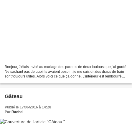
Bonjour, J'étais invité au mariage des parents de deux loulous que j'ai gardé.
Ne sachant pas de quoi ils avaient besoin, je me suis dit des draps de bain
sont toujours utiles. Alors voici ce que ça donne. L'intérieur est rembourré
d'un tapis de bain,...
Gâteau
Publié le 17/06/2016 à 14:28
Par
Rachel