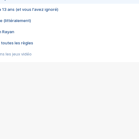
 a 13 ans (et vous l'avez ignoré)
e (littéralement)
im Rayan
 toutes les règles
s les jeux vidéo
us choquant de Rockstar ? - Le scandale BULLY
e plus moche de Steam
du RÊVE tourne au CAUCHEMAR
pendant 8 heures
it… à tort
umiliés par un jeu vidéo
ire - Final Fantasy 8