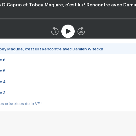
 DiCaprio et Tobey Maguire, c'est lui ! Rencontre avec Dam
bey Maguire, c'est lui ! Rencontre avec Damien Witecka
e 6
e 5
e 4
e 3
s créatrices de la VF !
e 2
e 1