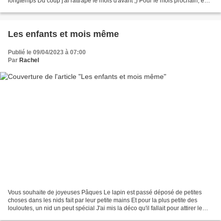
longtemps Du coup j'ai rattrapé le mois d'avant ;) Pour le mois prochain, en
faisant du tri,...
Les enfants et mois même
Publié le 09/04/2023 à 07:00
Par
Rachel
Vous souhaite de joyeuses Pâques Le lapin est passé déposé de petites
choses dans les nids fait par leur petite mains Et pour la plus petite des
louloutes, un nid un peut spécial J'ai mis la déco qu'il fallait pour attirer le
lapin de Pâques Passez un...