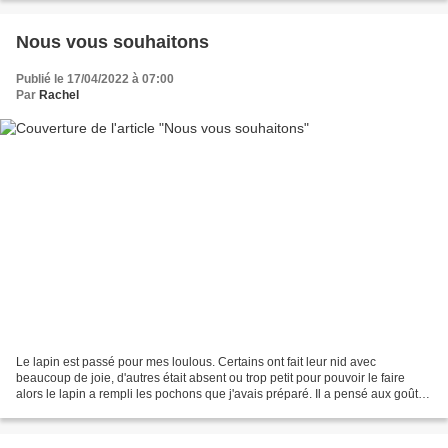
Nous vous souhaitons
Publié le 17/04/2022 à 07:00
Par
Rachel
Le lapin est passé pour mes loulous. Certains ont fait leur nid avec
beaucoup de joie, d'autres était absent ou trop petit pour pouvoir le faire
alors le lapin a rempli les pochons que j'avais préparé. Il a pensé aux goût
de chacun Passez un chouette...